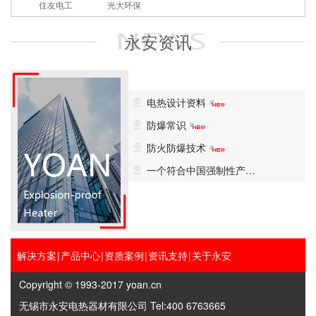
住友电工
光大环保
永安资讯
电热设计资料
防爆常识
防火防爆技术
一个符合中国强制性产…
解决方案
|
产品中心
|
资质案例
|
资讯支持
|
关于永安
Copyright © 1993-2017 yoan.cn
无锡市永安电热器材有限公司 Tel:400 6763665